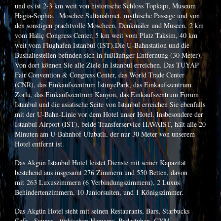
und es ist 2-3 km weit von historische Schloss Topkapı, Museum
Hagia-Sophia, Moschee Sultanahmet, mythische Passage und von
den sonstigen prachtvolle Moscheen, Denkmäler und Museen, 2 km
vom Haliç Congress Center, 5 km weit vom Platz Taksim, 40 km
weit vom Flughafen Istanbul (IST).Die U-Bahnstation und die
Bushaltestellen befinden sich in fußläufiger Entfernung (30 Meter).
Von dort können Sie alle Ziele in Istanbul erreichen. Das TUYAP
Fair Convention & Congress Center, das World Trade Center
(CNR), das Einkaufszentrum İstinyePark, das Einkaufszentrum
Zorlu, das Einkaufszentrum Kanyon, das Einkaufszentrum Forum
İstanbul und die asiatische Seite von Istanbul erreichen Sie ebenfalls
mit der U-Bahn-Linie vor dem Hotel unser Hotel. Insbesondere der
İstanbul Airport (IST), beide Transferservice HAVAIST, hält alle 20
Minuten am U-Bahnhof Ulubatlı, der nur 30 Meter von unserem
Hotel entfernt ist.
Das Akgün Istanbul Hotel leistet Dienste mit seiner Kapazität
bestehend aus insgesamt 276 Zimmern und 550 Betten, davon
mit 263 Luxuszimmern (6 Verbindungszimmern), 2 Luxus
Behindertenzimmern, 10 Juniorsuiten, und 1 Königszimmer.
Das Akgün Hotel steht mit seinen Restaurants, Bars, Starbucks
Cafe, Saunas, türkischen Hamams, Badestuben, GYM,