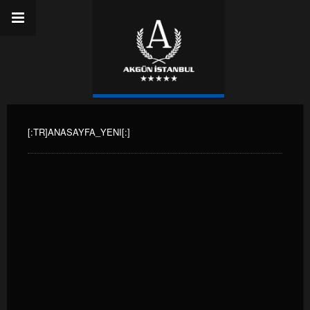
[:TR]ANASAYFA_YENI[:]