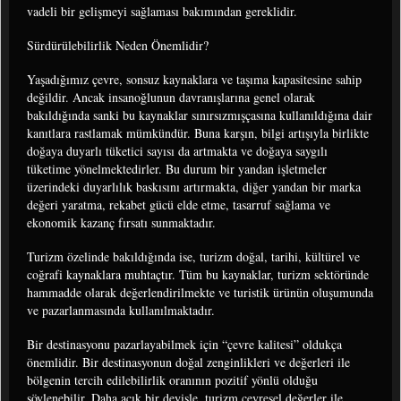
vadeli bir gelişmeyi sağlaması bakımından gereklidir.
Sürdürülebilirlik Neden Önemlidir?
Yaşadığımız çevre, sonsuz kaynaklara ve taşıma kapasitesine sahip
değildir. Ancak insanoğlunun davranışlarına genel olarak
bakıldığında sanki bu kaynaklar sınırsızmışçasına kullanıldığına dair
kanıtlara rastlamak mümkündür. Buna karşın, bilgi artışıyla birlikte
doğaya duyarlı tüketici sayısı da artmakta ve doğaya saygılı
tüketime yönelmektedirler. Bu durum bir yandan işletmeler
üzerindeki duyarlılık baskısını artırmakta, diğer yandan bir marka
değeri yaratma, rekabet gücü elde etme, tasarruf sağlama ve
ekonomik kazanç fırsatı sunmaktadır.
Turizm özelinde bakıldığında ise, turizm doğal, tarihi, kültürel ve
coğrafi kaynaklara muhtaçtır. Tüm bu kaynaklar, turizm sektöründe
hammadde olarak değerlendirilmekte ve turistik ürünün oluşumunda
ve pazarlanmasında kullanılmaktadır.
Bir destinasyonu pazarlayabilmek için “çevre kalitesi” oldukça
önemlidir. Bir destinasyonun doğal zenginlikleri ve değerleri ile
bölgenin tercih edilebilirlik oranının pozitif yönlü olduğu
söylenebilir. Daha açık bir deyişle, turizm çevresel değerler ile